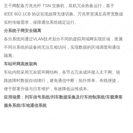
主干网配备万兆光纤
TSN 交换机，双机冗余热备运行，基于
IEEE 802.1CB 协议实现故障无缝切换
。万兆带宽满足高带宽数据
实时传输需求，保障通信系统稳定运行。
分系统
子网安全隔离
各
分系统间通过
VLAN
技术划分不同的虚拟局域网实现区域，隶属
不同分系统的设备间无法互相访问，实现数据的区域调度和通信
隔离。
车站环网高效架构
车站内部采用冗余双环网结构，各节点冗余成环接入主干网。链
路故障时数据自动绕行，避免通信中断；拓扑简单、布线便捷，
便于部署升级与日常维护，有效降低运维成本。
应用场景
：
列车
信号
系统/
列车数据采集及
行车
控制系统/
车载乘客
服务系统/
车地通信系统