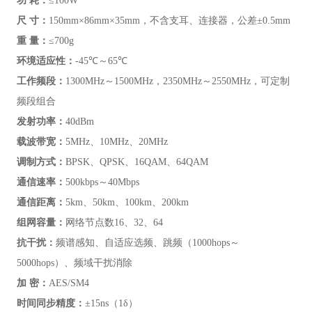
功 耗：
≤100W
尺 寸：
150mm×86mm×35mm，不含支耳、连接器，公差±0.5mm
重
量
：
≤700g
环境适应性：
-45℃～65℃
工作频段：
1300MHz～1500MHz，2350MHz～2550MHz，可定制
频段组合
发射功率
：
40dBm
载波带宽：
5MHz、10MHz、20MHz
调制方式：
BPSK、QPSK、16QAM、64QAM
通信速率：
500kbps～40Mbps
通信距离：
5km、50km、100km、200km
组网容量：
网络节点数16、32、64
抗干扰：
频谱感知、自适应选频、跳频（1000hops～
5000hops）、频域干扰消除
加 密：
AES/SM4
时间同步精度：
±15ns（1δ）